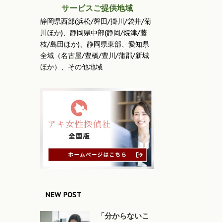
サービスご提供地域
静岡県西部(浜松/磐田/掛川/袋井/菊
川ほか)、静岡県中部(静岡/焼津/藤
枝/島田ほか)、静岡県東部、愛知県
全域（名古屋/豊橋/豊川/蒲郡/新城
ほか）、その他地域
NEW POST
「分からないこ