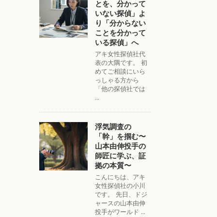
とを、分かって
いない探偵」よ
り「分からない
ことを分かって
いる探偵」へ
アキ女性探偵社代
表の大隅です。 初
めてご相談にいら
っしゃる方から
「他の探偵社では
...
浮気調査の
「幹」を掴む〜
山本由伸投手の
師匠に学ぶ、証
拠の本質〜
こんにちは、アキ
女性探偵社の小川
です。 先日、ドジ
ャースの山本由伸
投手がワールド ...