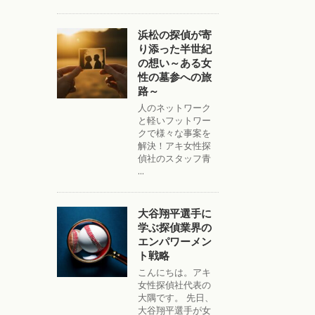
浜松の探偵が寄
り添った半世紀
の想い～ある女
性の墓参への旅
路～
人のネットワーク
と軽いフットワー
クで様々な事案を
解決！アキ女性探
偵社のスタッフ青
...
大谷翔平選手に
学ぶ探偵業界の
エンパワーメン
ト戦略
こんにちは。アキ
女性探偵社代表の
大隅です。 先日、
大谷翔平選手が女