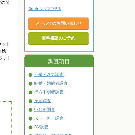
族の問
Gooleマップで見る
メールでのお問い合わせ
無料相談のご予約
ネット
タ検
応しま
調査項目
不倫・浮気調査
結婚・婚約者調査
行方不明者調査
身辺調査
いじめ調査
ストーカー調査
DV調査