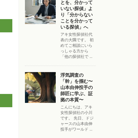
とを、分かって
いない探偵」よ
り「分からない
ことを分かって
いる探偵」へ
アキ女性探偵社代
表の大隅です。 初
めてご相談にいら
っしゃる方から
「他の探偵社で ...
浮気調査の
「幹」を掴む〜
山本由伸投手の
師匠に学ぶ、証
拠の本質〜
こんにちは、アキ
女性探偵社の小川
です。 先日、ドジ
ャースの山本由伸
投手がワールド ...