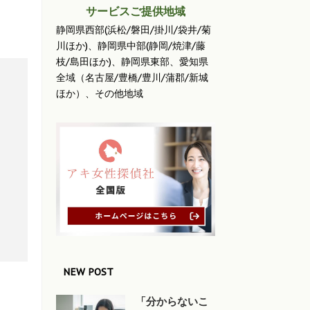
サービスご提供地域
静岡県西部(浜松/磐田/掛川/袋井/菊
川ほか)、静岡県中部(静岡/焼津/藤
枝/島田ほか)、静岡県東部、愛知県
全域（名古屋/豊橋/豊川/蒲郡/新城
ほか）、その他地域
。
NEW POST
「分からないこ