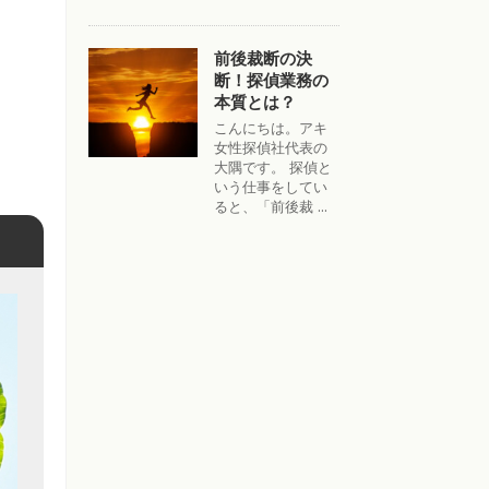
前後裁断の決
断！探偵業務の
本質とは？
こんにちは。アキ
女性探偵社代表の
大隅です。 探偵と
いう仕事をしてい
ると、「前後裁 ...