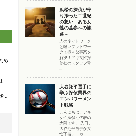
浜松の探偵が寄
り添った半世紀
の想い～ある女
性の墓参への旅
路～
人のネットワーク
と軽いフットワー
クで様々な事案を
解決！アキ女性探
ため
偵社のスタッフ青
...
ま
大谷翔平選手に
学ぶ探偵業界の
優し
エンパワーメン
ト戦略
こんにちは。アキ
女性探偵社代表の
大隅です。 先日、
大谷翔平選手が女
性下着メーカー ...