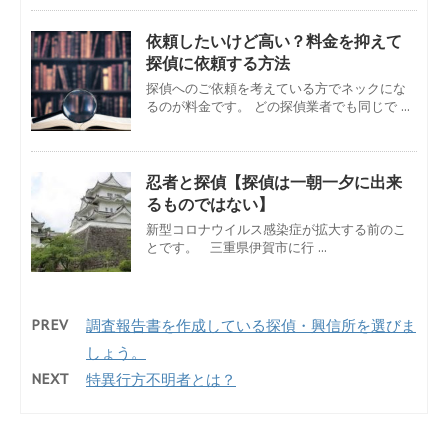
依頼したいけど高い？料金を抑えて
探偵に依頼する方法
探偵へのご依頼を考えている方でネックにな
るのが料金です。 どの探偵業者でも同じで ...
忍者と探偵【探偵は一朝一夕に出来
るものではない】
新型コロナウイルス感染症が拡大する前のこ
とです。 三重県伊賀市に行 ...
PREV
調査報告書を作成している探偵・興信所を選びま
しょう。
NEXT
特異行方不明者とは？