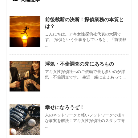
前後裁断の決断！探偵業務の本質と
は？
こんにちは。アキ女性探偵社代表の大隅で
す。 探偵という仕事をしていると、「前後裁
...
浮気・不倫調査の先にあるもの
アキ女性探偵社へのご依頼で最も多いのが浮
気・不倫調査です。 生涯一緒に支えあって ...
幸せになろうぜ！
人のネットワークと軽いフットワークで様々
な事案を解決！アキ女性探偵社のスタッフ青
...