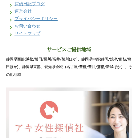
探偵日記ブログ
運営会社
プライバシーポリシー
お問い合わせ
サイトマップ
サービスご提供地域
静岡県西部(浜松/磐田/掛川/袋井/菊川ほか)、静岡県中部(静岡/焼津/藤枝/島
田ほか)、静岡県東部、愛知県全域（名古屋/豊橋/豊川/蒲郡/新城ほか）、そ
の他地域