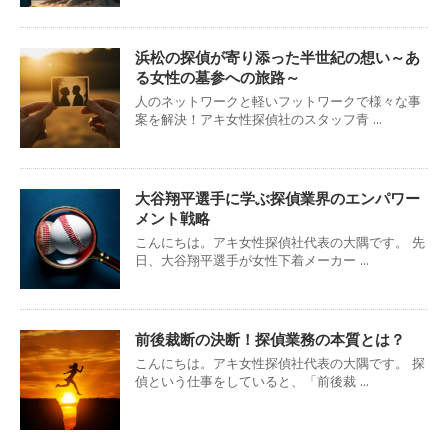
浜松の探偵が寄り添った半世紀の想い～あ
る女性の墓参への旅路～
人のネットワークと軽いフットワークで様々な事
案を解決！アキ女性探偵社のスタッフ青 ...
大谷翔平選手に学ぶ探偵業界のエンパワー
メント戦略
こんにちは。アキ女性探偵社代表の大隅です。 先
日、大谷翔平選手が女性下着メーカー ...
前後裁断の決断！探偵業務の本質とは？
こんにちは。アキ女性探偵社代表の大隅です。 探
偵という仕事をしていると、「前後裁 ...