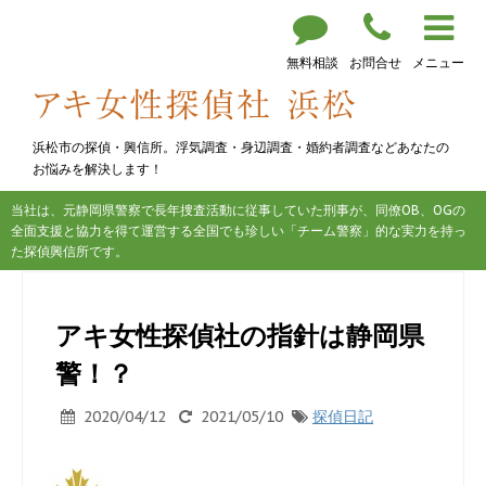
無料相談
お問合せ
メニュー
浜松市の探偵・興信所。浮気調査・身辺調査・婚約者調査などあなたの
お悩みを解決します！
当社は、元静岡県警察で長年捜査活動に従事していた刑事が、同僚OB、OGの
全面支援と協力を得て運営する全国でも珍しい「チーム警察」的な実力を持っ
た探偵興信所です。
アキ女性探偵社の指針は静岡県
警！？
2020/04/12
2021/05/10
探偵日記